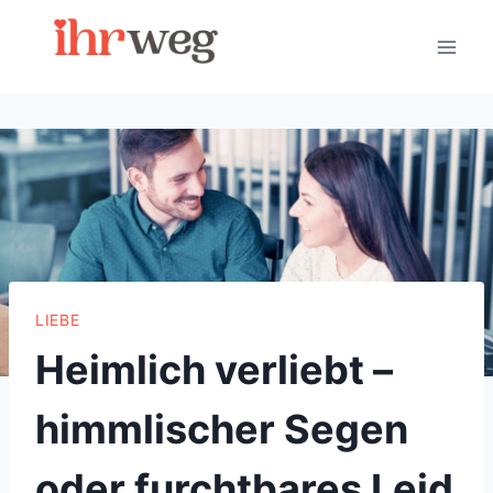
Skip
to
content
LIEBE
Heimlich verliebt –
himmlischer Segen
oder furchtbares Leid