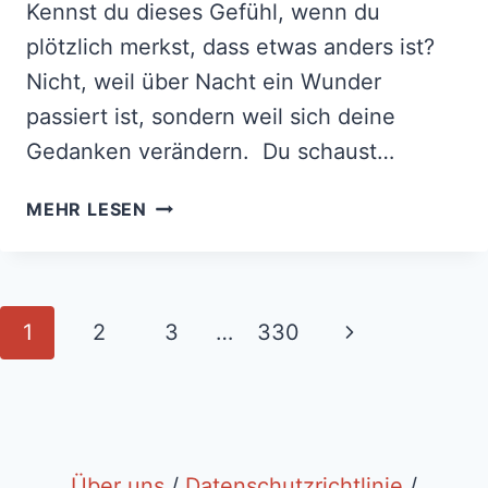
Kennst du dieses Gefühl, wenn du
plötzlich merkst, dass etwas anders ist?
Nicht, weil über Nacht ein Wunder
passiert ist, sondern weil sich deine
Gedanken verändern. Du schaust…
FÜR
MEHR LESEN
DIESE
3
STERNZEICHEN
BEGINNT
Page
Next
1
2
3
…
330
IN
navigation
DEN
Page
LETZTEN
7
AUGUSTTAGEN
2026
Über uns
/
Datenschutzrichtlinie
/