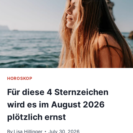
BEGEGNUNG
DAS
LIEBESLEBEN
DIESER
4
STERNZEICHEN
AUF
DEN
KOPF
HOROSKOP
Für diese 4 Sternzeichen
wird es im August 2026
plötzlich ernst
By
Lisa Hillinger
July 30, 2026