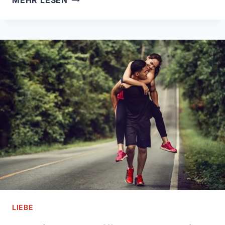
MEHR LESEN
TRAUMPAAR:
DIESE
STERNZEICHEN
SIND
2026
DAS
PERFEKTE
MATCH!
LIEBE