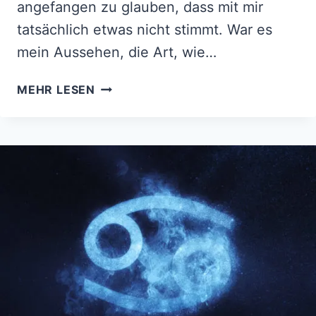
angefangen zu glauben, dass mit mir
tatsächlich etwas nicht stimmt. War es
mein Aussehen, die Art, wie…
ICH
MEHR LESEN
BIN
SINGLE,
WEIL
ICH
5
DINGE
WILL,
DIE
NUR
EIN
ECHTER
MANN
BIETEN