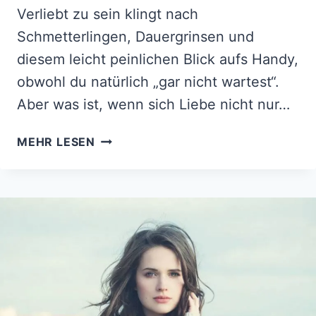
Verliebt zu sein klingt nach
Schmetterlingen, Dauergrinsen und
diesem leicht peinlichen Blick aufs Handy,
obwohl du natürlich „gar nicht wartest“.
Aber was ist, wenn sich Liebe nicht nur…
LAUT
MEHR LESEN
PSYCHOLOGEN
FÜHLT
SICH
VERLIEBTSEIN
MIT
DEPRESSIONEN
OFT
SO
AN