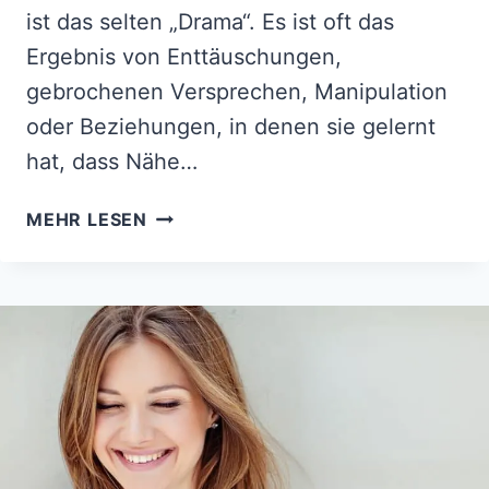
ist das selten „Drama“. Es ist oft das
Ergebnis von Enttäuschungen,
gebrochenen Versprechen, Manipulation
oder Beziehungen, in denen sie gelernt
hat, dass Nähe…
EINE
MEHR LESEN
FRAU
MIT
VERTRAUENSPROBLEMEN
FLEHT
DICH
AN,
DIESE
12
DINGE
NICHT