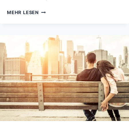
STERNZEICHEN
MEHR LESEN
KREBS:
STILLE
WASSER
SIND
TIEF!