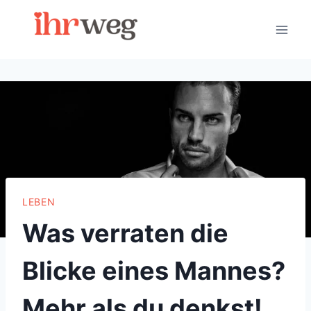
Skip
to
content
LEBEN
Was verraten die
Blicke eines Mannes?
Mehr als du denkst!