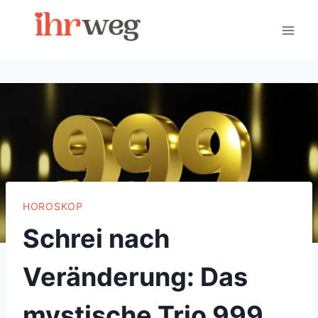
Skip
to
content
HOROSKOP
Schrei nach
Veränderung: Das
mystische Trio 999