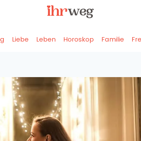
ng
Liebe
Leben
Horoskop
Familie
Fr