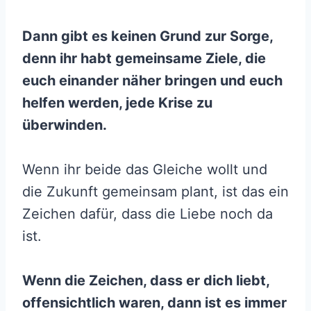
Dann gibt es keinen Grund zur Sorge,
denn ihr habt gemeinsame Ziele, die
euch einander näher bringen und euch
helfen werden, jede Krise zu
überwinden.
Wenn ihr beide das Gleiche wollt und
die Zukunft gemeinsam plant, ist das ein
Zeichen dafür, dass die Liebe noch da
ist.
Wenn die Zeichen, dass er dich liebt,
offensichtlich waren, dann ist es immer