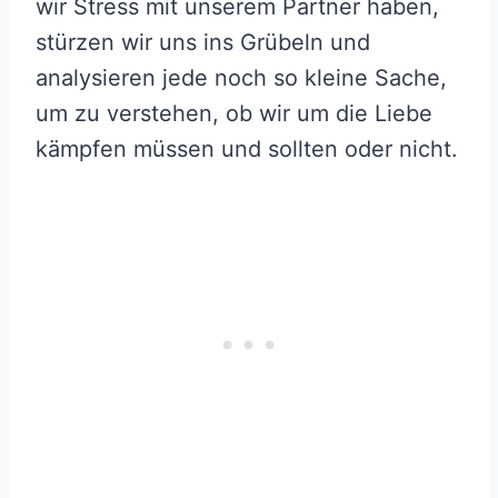
wir Stress mit unserem Partner haben,
stürzen wir uns ins Grübeln und
analysieren jede noch so kleine Sache,
um zu verstehen, ob wir um die Liebe
kämpfen müssen und sollten oder nicht.