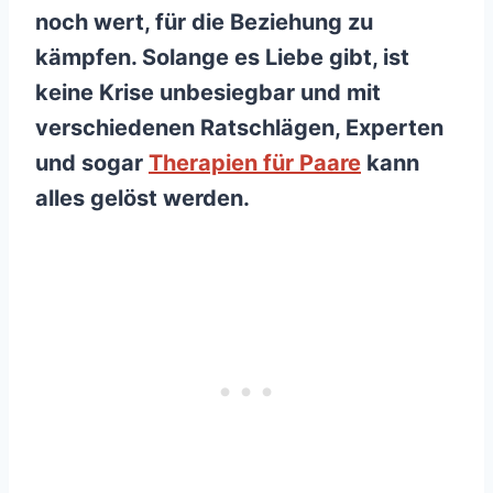
noch wert, für die Beziehung zu
kämpfen. Solange es Liebe gibt, ist
keine Krise unbesiegbar und mit
verschiedenen Ratschlägen, Experten
und sogar
Therapien für Paare
kann
alles gelöst werden.