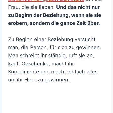
Frau, die sie lieben.
Und das nicht nur
zu Beginn der Beziehung, wenn sie sie
erobern, sondern die ganze Zeit über.
Zu Beginn einer Beziehung versucht
man, die Person, für sich zu gewinnen.
Man schreibt ihr ständig, ruft sie an,
kauft Geschenke, macht ihr
Komplimente und macht einfach alles,
um ihr Herz zu gewinnen.