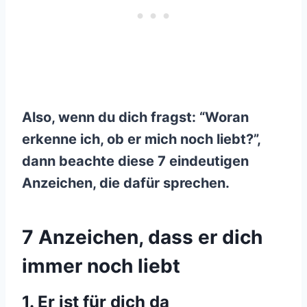
Also, wenn du dich fragst: “Woran
erkenne ich, ob er mich noch liebt?”,
dann beachte diese 7 eindeutigen
Anzeichen, die dafür sprechen.
7 Anzeichen, dass er dich
immer noch liebt
1. Er ist für dich da