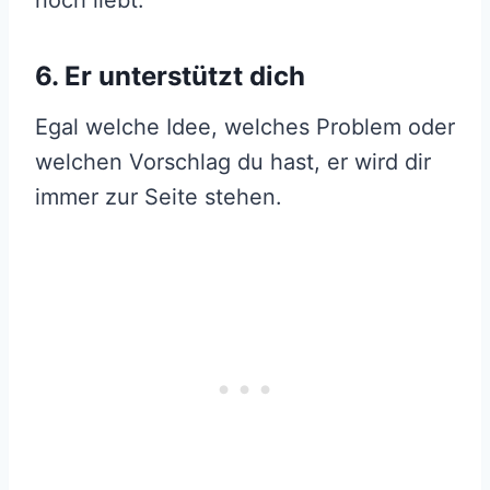
6. Er unterstützt dich
Egal welche Idee, welches Problem oder
welchen Vorschlag du hast, er wird dir
immer zur Seite stehen.