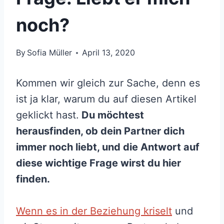
noch?
By
Sofia Müller
April 13, 2020
Kommen wir gleich zur Sache, denn es
ist ja klar, warum du auf diesen Artikel
geklickt hast.
Du möchtest
herausfinden, ob dein Partner dich
immer noch liebt, und die Antwort auf
diese wichtige Frage wirst du hier
finden.
Wenn es in der Beziehung kriselt
und