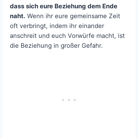
dass sich eure Beziehung dem Ende
naht.
Wenn ihr eure gemeinsame Zeit
oft verbringt, indem ihr einander
anschreit und euch Vorwürfe macht, ist
die Beziehung in großer Gefahr.