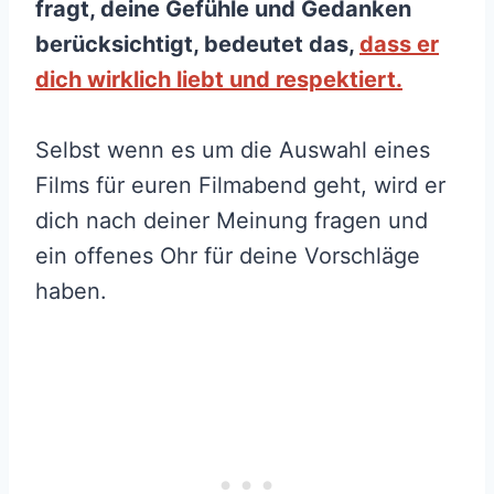
fragt, deine Gefühle und Gedanken
berücksichtigt, bedeutet das,
dass er
dich wirklich liebt und respektiert.
Selbst wenn es um die Auswahl eines
Films für euren Filmabend geht, wird er
dich nach deiner Meinung fragen und
ein offenes Ohr für deine Vorschläge
haben.