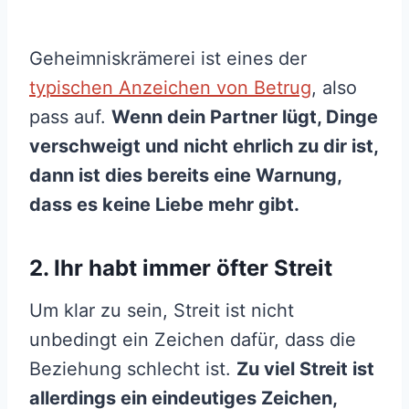
Geheimniskrämerei ist eines der
typischen Anzeichen von Betrug
, also
pass auf.
Wenn dein Partner lügt, Dinge
verschweigt und nicht ehrlich zu dir ist,
dann ist dies bereits eine Warnung,
dass es keine Liebe mehr gibt.
2. Ihr habt immer öfter Streit
Um klar zu sein, Streit ist nicht
unbedingt ein Zeichen dafür, dass die
Beziehung schlecht ist.
Zu viel Streit ist
allerdings ein eindeutiges Zeichen,