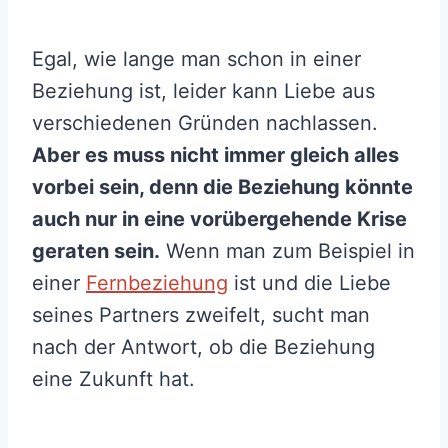
Egal, wie lange man schon in einer
Beziehung ist, leider kann Liebe aus
verschiedenen Gründen nachlassen.
Aber es muss nicht immer gleich alles
vorbei sein, denn die Beziehung könnte
auch nur in eine vorübergehende Krise
geraten sein.
Wenn man zum Beispiel in
einer
Fernbeziehung
ist und die Liebe
seines Partners zweifelt, sucht man
nach der Antwort, ob die Beziehung
eine Zukunft hat.