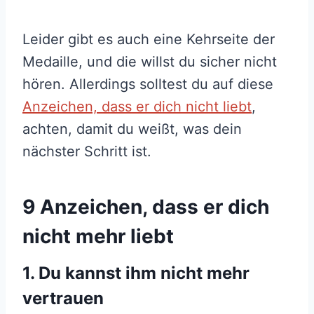
Leider gibt es auch eine Kehrseite der
Medaille, und die willst du sicher nicht
hören. Allerdings solltest du auf diese
Anzeichen, dass er dich nicht liebt
,
achten, damit du weißt, was dein
nächster Schritt ist.
9 Anzeichen, dass er dich
nicht mehr liebt
1. Du kannst ihm nicht mehr
vertrauen