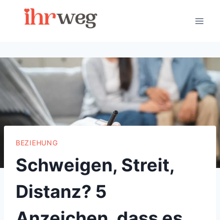
Skip
to
content
BEZIEHUNG
Schweigen, Streit,
Distanz? 5
Anzeichen, dass es