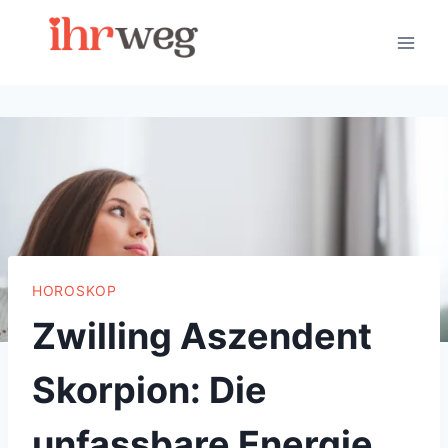
Skip
to
content
HOROSKOP
Zwilling Aszendent
Skorpion: Die
unfassbare Energie