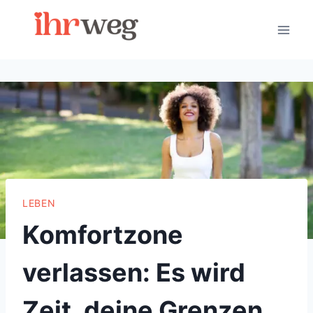
Skip
to
content
LEBEN
Komfortzone
verlassen: Es wird
Zeit, deine Grenzen