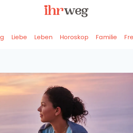
ng
Liebe
Leben
Horoskop
Familie
Fr