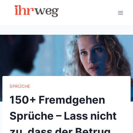
Skip
to
content
SPRÜCHE
150+ Fremdgehen
Sprüche – Lass nicht
zu, dass der Betrug