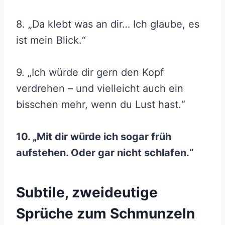
8. „Da klebt was an dir… Ich glaube, es
ist mein Blick.“
9. „Ich würde dir gern den Kopf
verdrehen – und vielleicht auch ein
bisschen mehr, wenn du Lust hast.“
10. „Mit dir würde ich sogar früh
aufstehen. Oder gar nicht schlafen.“
Subtile, zweideutige
Sprüche zum Schmunzeln