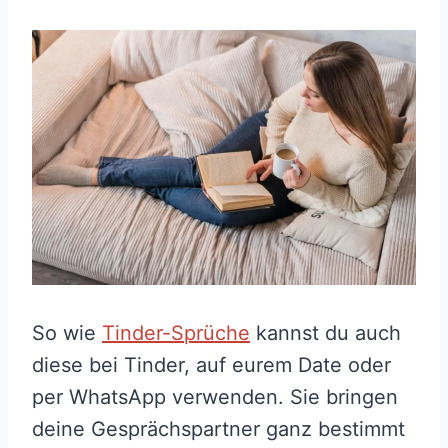
So wie
Tinder-Sprüche
kannst du auch
diese bei Tinder, auf eurem Date oder
per WhatsApp verwenden. Sie bringen
deine Gesprächspartner ganz bestimmt