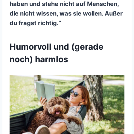
haben und stehe nicht auf Menschen,
die nicht wissen, was sie wollen. Außer
du fragst richtig.“
Humorvoll und (gerade
noch) harmlos