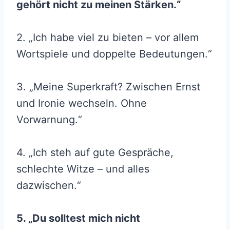
gehört nicht zu meinen Stärken.“
2. „Ich habe viel zu bieten – vor allem
Wortspiele und doppelte Bedeutungen.“
3. „Meine Superkraft? Zwischen Ernst
und Ironie wechseln. Ohne
Vorwarnung.“
4. „Ich steh auf gute Gespräche,
schlechte Witze – und alles
dazwischen.“
5. „Du solltest mich nicht