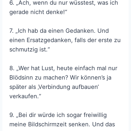
6. „Ach, wenn du nur wüsstest, was ich
gerade nicht denke!“
7. „Ich hab da einen Gedanken. Und
einen Ersatzgedanken, falls der erste zu
schmutzig ist.“
8. „Wer hat Lust, heute einfach mal nur
Blödsinn zu machen? Wir können’s ja
später als ‚Verbindung aufbauen‘
verkaufen.“
9. „Bei dir würde ich sogar freiwillig
meine Bildschirmzeit senken. Und das