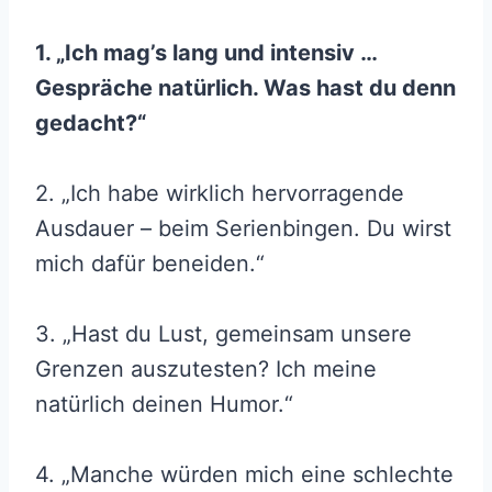
1. „Ich mag’s lang und intensiv …
Gespräche natürlich. Was hast du denn
gedacht?“
2. „Ich habe wirklich hervorragende
Ausdauer – beim Serienbingen. Du wirst
mich dafür beneiden.“
3. „Hast du Lust, gemeinsam unsere
Grenzen auszutesten? Ich meine
natürlich deinen Humor.“
4. „Manche würden mich eine schlechte