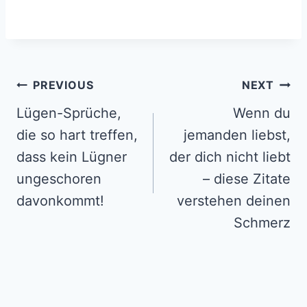
Post
PREVIOUS
NEXT
navigation
Lügen-Sprüche,
Wenn du
die so hart treffen,
jemanden liebst,
dass kein Lügner
der dich nicht liebt
ungeschoren
– diese Zitate
davonkommt!
verstehen deinen
Schmerz