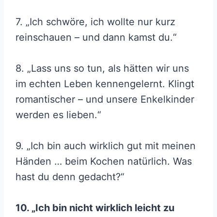
7. „Ich schwöre, ich wollte nur kurz
reinschauen – und dann kamst du.“
8. „Lass uns so tun, als hätten wir uns
im echten Leben kennengelernt. Klingt
romantischer – und unsere Enkelkinder
werden es lieben.“
9. „Ich bin auch wirklich gut mit meinen
Händen … beim Kochen natürlich. Was
hast du denn gedacht?“
10. „Ich bin nicht wirklich leicht zu