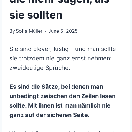
sie sollten
By
Sofia Müller
June 5, 2025
Sie sind clever, lustig – und man sollte
sie trotzdem nie ganz ernst nehmen:
zweideutige Sprüche.
Es sind die Sätze, bei denen man
unbedingt zwischen den Zeilen lesen
sollte. Mit ihnen ist man nämlich nie
ganz auf der sicheren Seite.