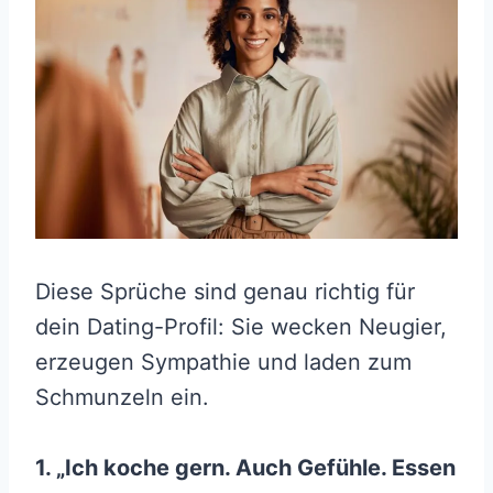
Diese Sprüche sind genau richtig für
dein Dating-Profil: Sie wecken Neugier,
erzeugen Sympathie und laden zum
Schmunzeln ein.
1. „Ich koche gern. Auch Gefühle. Essen