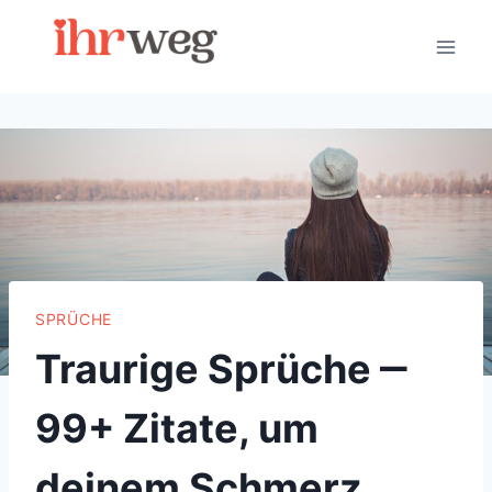
Skip
to
content
SPRÜCHE
Traurige Sprüche ‒
99+ Zitate, um
deinem Schmerz