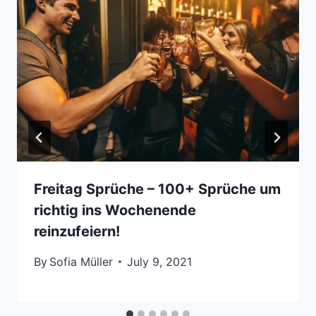
Freitag Sprüche – 100+ Sprüche um
richtig ins Wochenende
reinzufeiern!
By
Sofia Müller
July 9, 2021