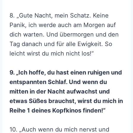
8. „Gute Nacht, mein Schatz. Keine
Panik, ich werde auch am Morgen auf
dich warten. Und übermorgen und den
Tag danach und für alle Ewigkeit. So
leicht wirst du mich nicht los!“
9. „Ich hoffe, du hast einen ruhigen und
entspannten Schlaf. Und wenn du
mitten in der Nacht aufwachst und
etwas Süßes brauchst, wirst du mich in
Reihe 1 deines Kopfkinos finden!“
10. „Auch wenn du mich nervst und