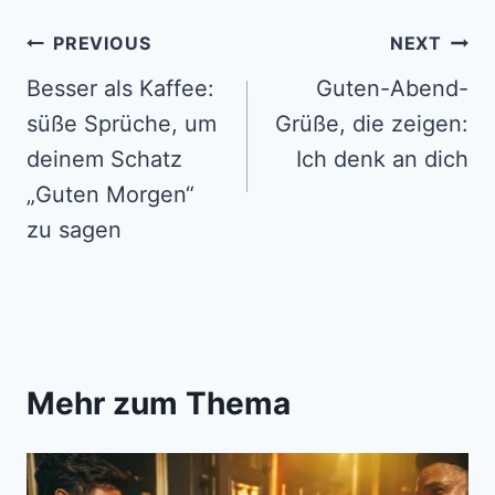
Post
PREVIOUS
NEXT
navigation
Besser als Kaffee:
Guten-Abend-
süße Sprüche, um
Grüße, die zeigen:
deinem Schatz
Ich denk an dich
„Guten Morgen“
zu sagen
Mehr zum Thema