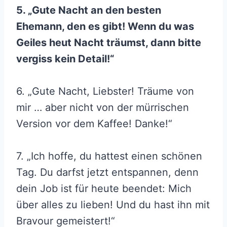
5. „Gute Nacht an den besten
Ehemann, den es gibt! Wenn du was
Geiles heut Nacht träumst, dann bitte
vergiss kein Detail!“
6. „Gute Nacht, Liebster! Träume von
mir … aber nicht von der mürrischen
Version vor dem Kaffee! Danke!“
7. „Ich hoffe, du hattest einen schönen
Tag. Du darfst jetzt entspannen, denn
dein Job ist für heute beendet: Mich
über alles zu lieben! Und du hast ihn mit
Bravour gemeistert!“