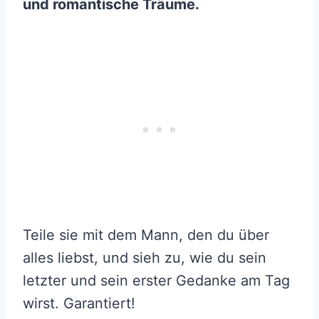
und romantische Träume.
Teile sie mit dem Mann, den du über
alles liebst, und sieh zu, wie du sein
letzter und sein erster Gedanke am Tag
wirst. Garantiert!