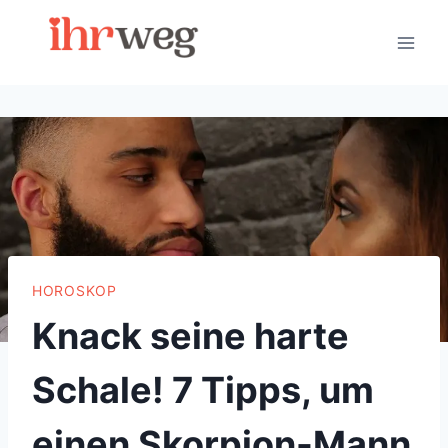
Skip
to
content
HOROSKOP
Knack seine harte
Schale! 7 Tipps, um
einen Skorpion-Mann