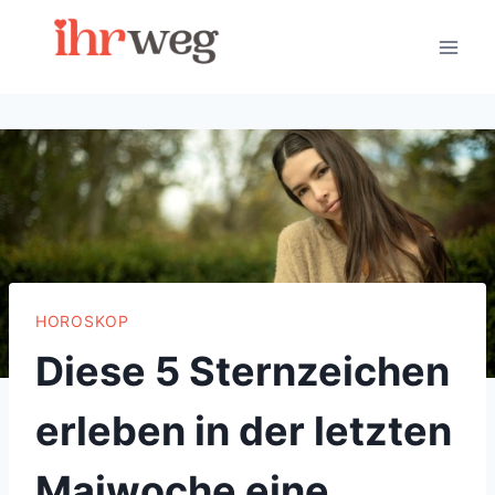
Skip
to
content
HOROSKOP
Diese 5 Sternzeichen
erleben in der letzten
Maiwoche eine