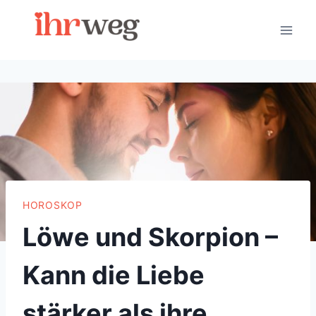
Skip
to
content
HOROSKOP
Löwe und Skorpion –
Kann die Liebe
stärker als ihre