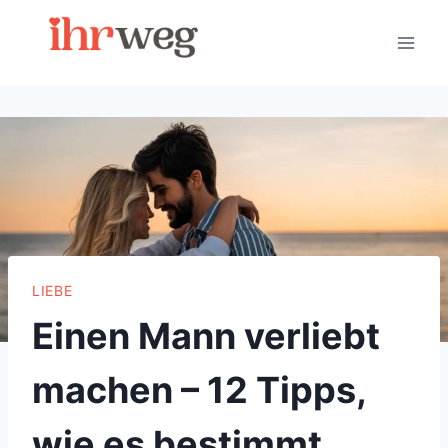
Skip
to
content
LIEBE
Einen Mann verliebt
machen – 12 Tipps,
wie es bestimmt