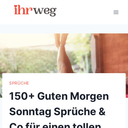
Skip
to
content
SPRÜCHE
150+ Guten Morgen
Sonntag Sprüche &
Co für einen tollen