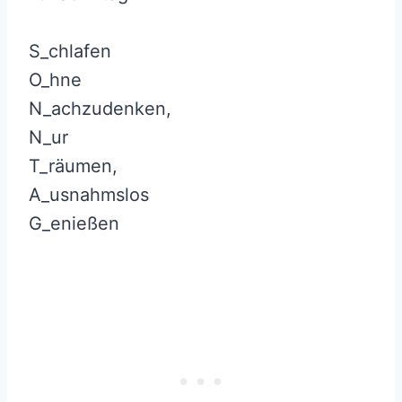
S_chlafen
O_hne
N_achzudenken,
N_ur
T_räumen,
A_usnahmslos
G_enießen