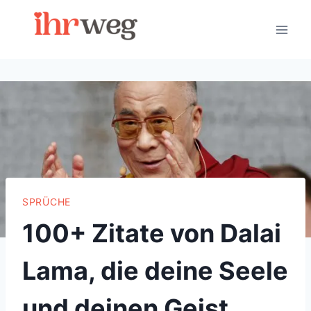
Skip
to
content
SPRÜCHE
100+ Zitate von Dalai
Lama, die deine Seele
und deinen Geist