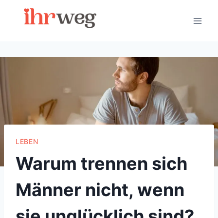
Skip
to
content
LEBEN
Warum trennen sich
Männer nicht, wenn
sie unglücklich sind?