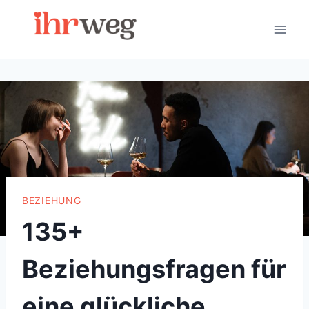
Skip
to
content
BEZIEHUNG
135+
Beziehungsfragen für
eine glückliche