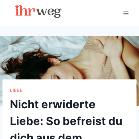
Skip
to
content
LIEBE
Nicht erwiderte
Liebe: So befreist du
dich aus dem