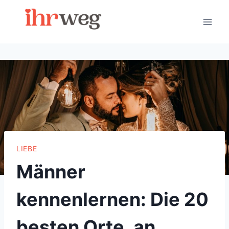
Skip
to
content
LIEBE
Männer
kennenlernen: Die 20
besten Orte, an