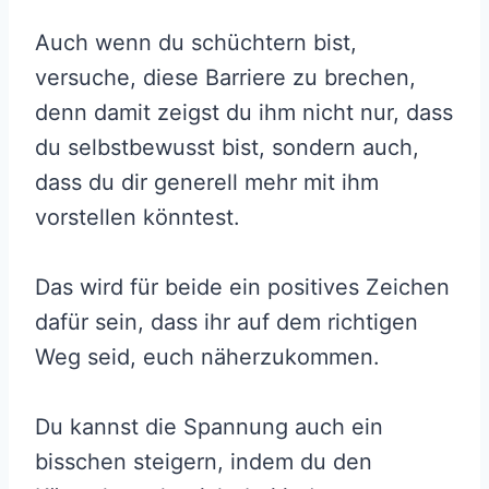
Auch wenn du schüchtern bist,
versuche, diese Barriere zu brechen,
denn damit zeigst du ihm nicht nur, dass
du selbstbewusst bist, sondern auch,
dass du dir generell mehr mit ihm
vorstellen könntest.
Das wird für beide ein positives Zeichen
dafür sein, dass ihr auf dem richtigen
Weg seid, euch näherzukommen.
Du kannst die Spannung auch ein
bisschen steigern, indem du den