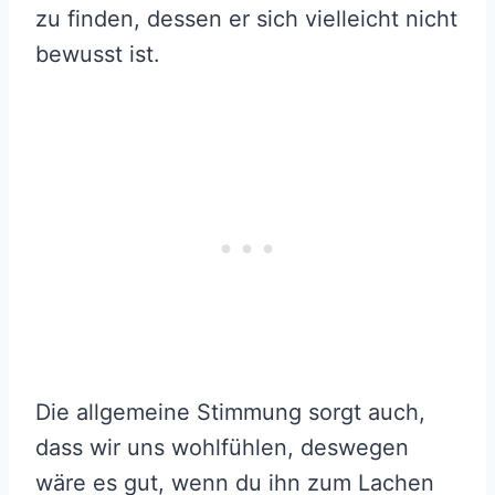
zu finden, dessen er sich vielleicht nicht
bewusst ist.
Die allgemeine Stimmung sorgt auch,
dass wir uns wohlfühlen, deswegen
wäre es gut, wenn du ihn zum Lachen