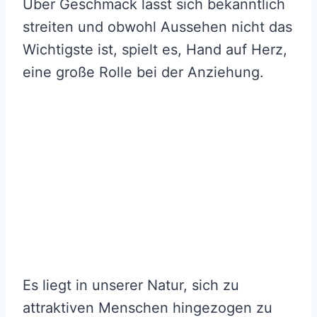
Über Geschmack lässt sich bekanntlich
streiten und obwohl Aussehen nicht das
Wichtigste ist, spielt es, Hand auf Herz,
eine große Rolle bei der Anziehung.
Es liegt in unserer Natur, sich zu
attraktiven Menschen hingezogen zu