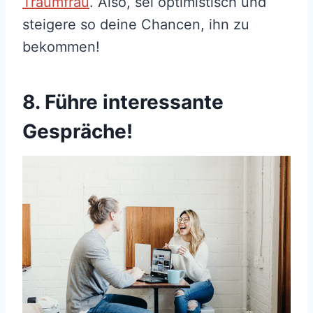
Traumfrau
. Also, sei optimistisch und
steigere so deine Chancen, ihn zu
bekommen!
8. Führe interessante
Gespräche!