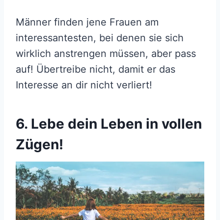
Männer finden jene Frauen am
interessantesten, bei denen sie sich
wirklich anstrengen müssen, aber pass
auf! Übertreibe nicht, damit er das
Interesse an dir nicht verliert!
6. Lebe dein Leben in vollen
Zügen!