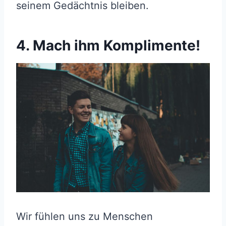
seinem Gedächtnis bleiben.
4. Mach ihm Komplimente!
Wir fühlen uns zu Menschen