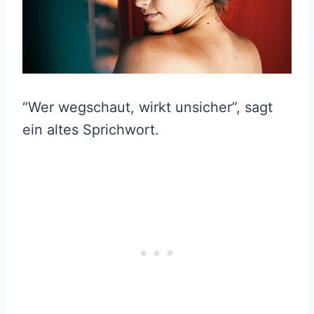
“Wer wegschaut, wirkt unsicher”, sagt
ein altes Sprichwort.