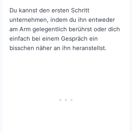
Du kannst den ersten Schritt
unternehmen, indem du ihn entweder
am Arm gelegentlich berührst oder dich
einfach bei einem Gespräch ein
bisschen näher an ihn heranstellst.