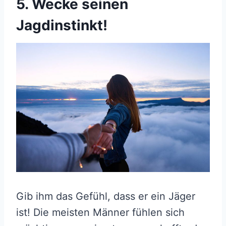
5. Wecke seinen
Jagdinstinkt!
Gib ihm das Gefühl, dass er ein Jäger
ist! Die meisten Männer fühlen sich