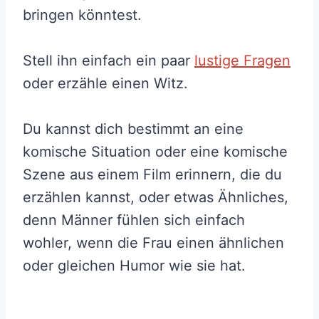
bringen könntest.
Stell ihn einfach ein paar
lustige Fragen
oder erzähle einen Witz.
Du kannst dich bestimmt an eine
komische Situation oder eine komische
Szene aus einem Film erinnern, die du
erzählen kannst, oder etwas Ähnliches,
denn Männer fühlen sich einfach
wohler, wenn die Frau einen ähnlichen
oder gleichen Humor wie sie hat.