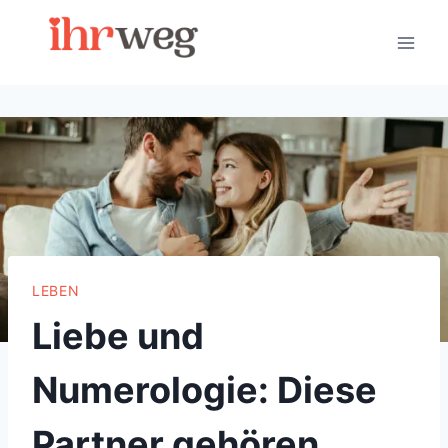
Skip
to
content
LEBEN
Liebe und
Numerologie: Diese
Partner gehören