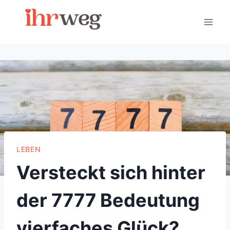
Skip
to
content
LEBEN
Versteckt sich hinter
der 7777 Bedeutung
vierfaches Glück?