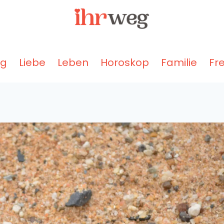
ng
Liebe
Leben
Horoskop
Familie
Fr