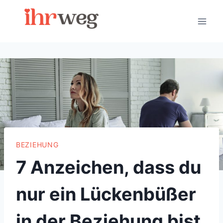
Skip
to
content
BEZIEHUNG
7 Anzeichen, dass du
nur ein Lückenbüßer
in der Beziehung bist