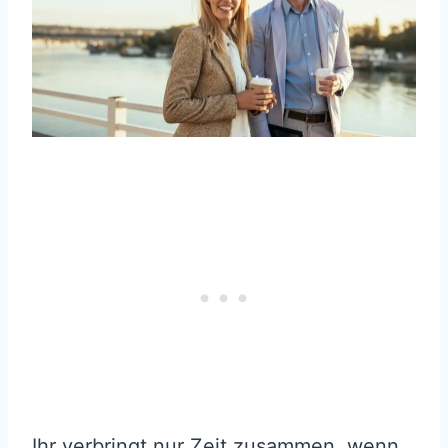
Ihr verbringt nur Zeit zusammen, wenn