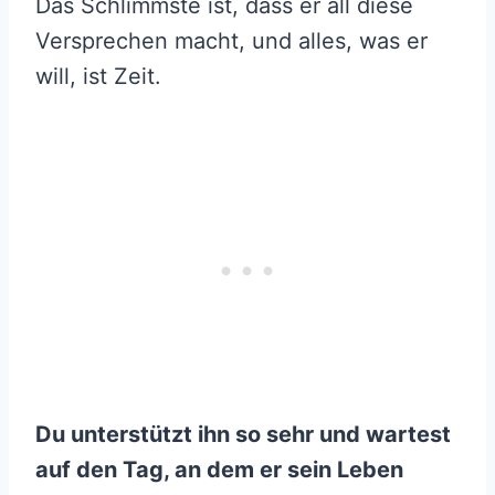
Das Schlimmste ist, dass er all diese
Versprechen macht, und alles, was er
will, ist Zeit.
Du unterstützt ihn so sehr und wartest
auf den Tag, an dem er sein Leben