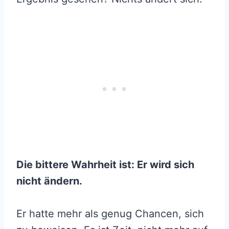
Die bittere Wahrheit ist: Er wird sich
nicht ändern.
Er hatte mehr als genug Chancen, sich