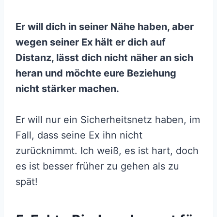
Er will dich in seiner Nähe haben, aber
wegen seiner Ex hält er dich auf
Distanz, lässt dich nicht näher an sich
heran und möchte eure Beziehung
nicht stärker machen.
Er will nur ein Sicherheitsnetz haben, im
Fall, dass seine Ex ihn nicht
zurücknimmt. Ich weiß, es ist hart, doch
es ist besser früher zu gehen als zu
spät!