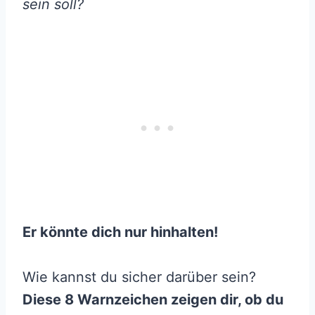
sein soll?
Er könnte dich nur hinhalten!
Wie kannst du sicher darüber sein?
Diese 8 Warnzeichen zeigen dir, ob du