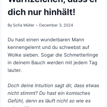
dich nur hinhält!
By
Sofia Müller
December 3, 2024
Du hast einen wunderbaren Mann
kennengelernt und du schwebst auf
Wolke sieben. Sogar die Schmetterlinge
in deinem Bauch werden mit jedem Tag
lauter.
Doch deine Intuition sagt dir, dass etwas
nicht stimmt? Du hast ein komisches
Gefühl, denn es läuft nicht so wie es