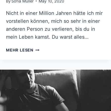
By
Sofia Müller
May 10, 2020
Nicht in einer Million Jahren hätte ich mir
vorstellen können, mich so sehr in einer
anderen Person zu verlieren, bis du in
mein Leben kamst. Du warst alles…
EIN
MEHR LESEN
BRIEF
AN
MEINEN
GIFTIGEN
EX:
DANKE,
DASS
DU
MICH
STÄRKER