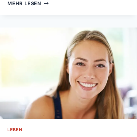
ICH
MEHR LESEN
BIN
STARK,
ABER
ICH
BIN
HUNDEMÜDE
LEBEN