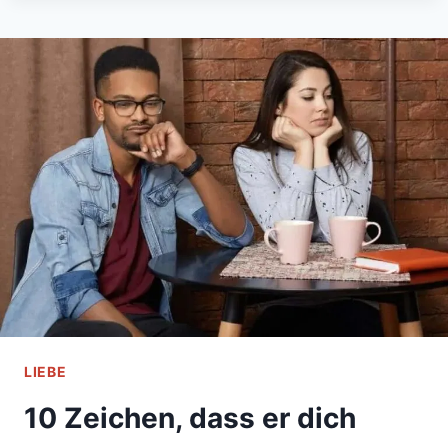
EINES
TAGES
WIRST
DU
ALLES
VERSTEHEN,
WAS
DU
MIR
ANGETAN
HAST
LIEBE
10 Zeichen, dass er dich