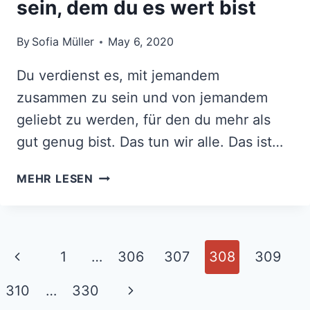
sein, dem du es wert bist
By
Sofia Müller
May 6, 2020
Du verdienst es, mit jemandem
zusammen zu sein und von jemandem
geliebt zu werden, für den du mehr als
gut genug bist. Das tun wir alle. Das ist…
DU
MEHR LESEN
VERDIENST
ES,
MIT
JEMANDEM
Page
Previous
1
…
306
307
308
309
ZUSAMMEN
navigation
ZU
Page
Next
310
…
330
SEIN,