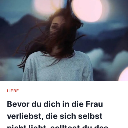
DER
ALLE
MÄNNER
HER
SIND
LIEBE
Bevor du dich in die Frau
verliebst, die sich selbst
nicht liebt, solltest du das