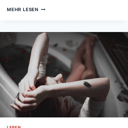
EIN
MEHR LESEN
BRIEF
AN
DEN
MANN,
DER
MICH
ALS
NÄCHSTES
LIEBEN
WIRD:
NIMM
MICH
NICHT
ALS
SELBSTVERSTÄNDLICH
HIN
LEBEN