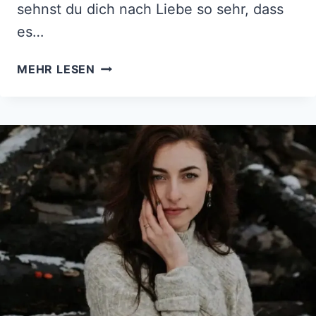
sehnst du dich nach Liebe so sehr, dass
es…
7
MEHR LESEN
DINGE,
DIE
EINEN
OVERTHINKER
MIT
EINEM
GÜTIGEN
UND
ZERBRECHLICHEN
HERZEN
AUSMACHEN