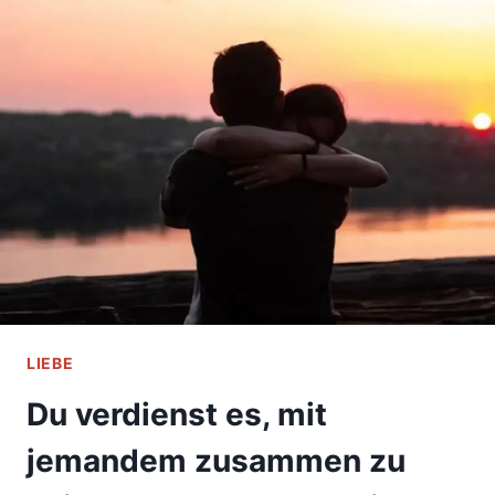
DICH
LIEBT,
DICH
ABER
NICHT
MEHR
ATTRAKTIV
FINDET
LIEBE
Du verdienst es, mit
jemandem zusammen zu