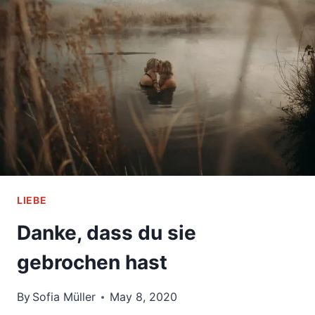
VERLIEBST,
DIE
SICH
SELBST
NICHT
LIEBT,
SOLLTEST
DU
DAS
HIER
WISSEN
LIEBE
Danke, dass du sie
gebrochen hast
By
Sofia Müller
May 8, 2020