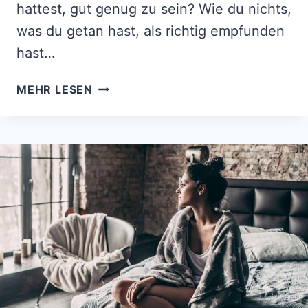
hattest, gut genug zu sein? Wie du nichts,
was du getan hast, als richtig empfunden
hast…
DER
MEHR LESEN
RICHTIGE
WIRD
ALLES
AN
DIR
LIEBEN,
WAS
DER
FALSCHE
ÄNDERN
WOLLTE