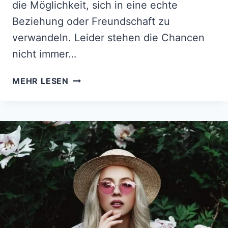
die Möglichkeit, sich in eine echte
Beziehung oder Freundschaft zu
verwandeln. Leider stehen die Chancen
nicht immer…
11
MEHR LESEN
ANZEICHEN
DAFÜR,
DASS
DU
IN
EINER
UNGESUNDEN
REBOUND-
BEZIEHUNG
STECKST