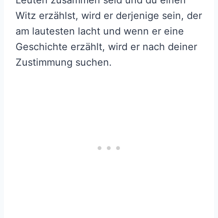
Witz erzählst, wird er derjenige sein, der
am lautesten lacht und wenn er eine
Geschichte erzählt, wird er nach deiner
Zustimmung suchen.