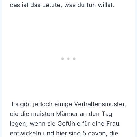
das ist das Letzte, was du tun willst.
Es gibt jedoch einige Verhaltensmuster,
die die meisten Männer an den Tag
legen, wenn sie Gefühle für eine Frau
entwickeln und hier sind 5 davon, die