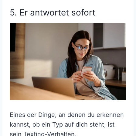
5. Er antwortet sofort
Eines der Dinge, an denen du erkennen
kannst, ob ein Typ auf dich steht, ist
sein Texting-Verhalten.