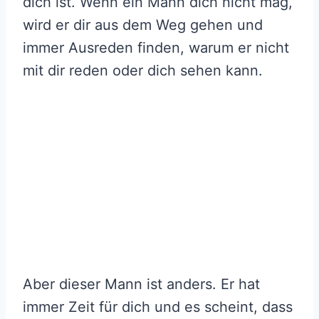
dich ist. Wenn ein Mann dich nicht mag,
wird er dir aus dem Weg gehen und
immer Ausreden finden, warum er nicht
mit dir reden oder dich sehen kann.
Aber dieser Mann ist anders. Er hat
immer Zeit für dich und es scheint, dass