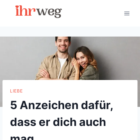
Skip
to
content
LIEBE
5 Anzeichen dafür,
dass er dich auch
mag