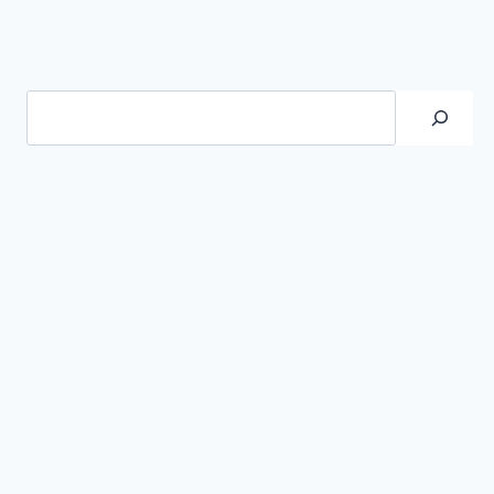
Suche