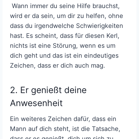
Wann immer du seine Hilfe brauchst,
wird er da sein, um dir zu helfen, ohne
dass du irgendwelche Schwierigkeiten
hast. Es scheint, dass für diesen Kerl,
nichts ist eine Störung, wenn es um
dich geht und das ist ein eindeutiges
Zeichen, dass er dich auch mag.
2. Er genießt deine
Anwesenheit
Ein weiteres Zeichen dafür, dass ein
Mann auf dich steht, ist die Tatsache,
dass er es genießt, dich um sich zu