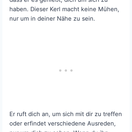
haben. Dieser Kerl macht keine Mühen,
nur um in deiner Nähe zu sein.
Er ruft dich an, um sich mit dir zu treffen
oder erfindet verschiedene Ausreden,