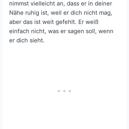
nimmst vielleicht an, dass er in deiner
Nähe ruhig ist, weil er dich nicht mag,
aber das ist weit gefehlt. Er weiß
einfach nicht, was er sagen soll, wenn
er dich sieht.