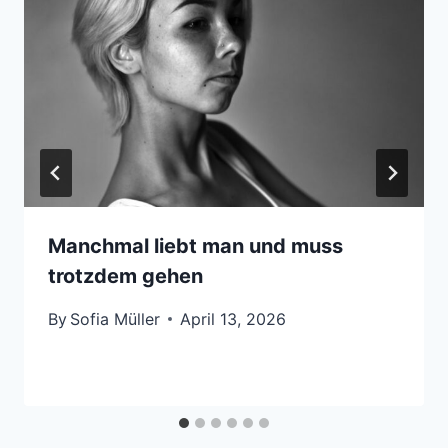
Manchmal liebt man und muss
trotzdem gehen
By
Sofia Müller
April 13, 2026