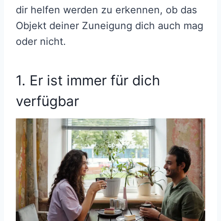
dir helfen werden zu erkennen, ob das
Objekt deiner Zuneigung dich auch mag
oder nicht.
1. Er ist immer für dich
verfügbar