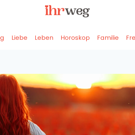
ng
Liebe
Leben
Horoskop
Familie
Fr