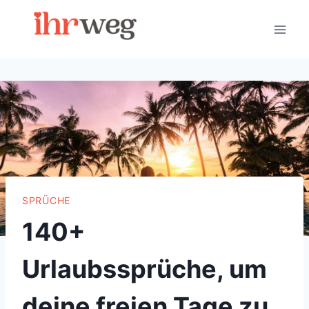
Skip
to
content
SPRÜCHE
140+
Urlaubssprüche, um
deine freien Tage zu