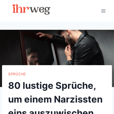
Skip
to
content
SPRÜCHE
80 lustige Sprüche,
um einem Narzissten
eins auszuwischen