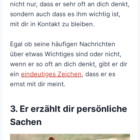
nicht nur, dass er sehr oft an dich denkt,
sondern auch dass es ihm wichtig ist,
mit dir in Kontakt zu bleiben.
Egal ob seine häufigen Nachrichten
über etwas Wichtiges sind oder nicht,
wenn er so oft an dich denkt, gibt er dir
ein
eindeutiges Zeichen
, dass er es
ernst mit dir meint.
3. Er erzählt dir persönliche
Sachen