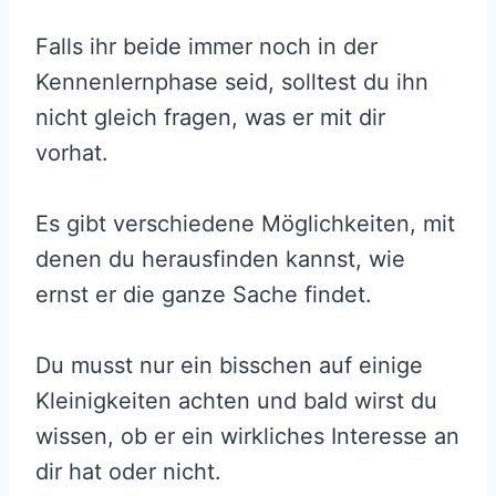
Falls ihr beide immer noch in der
Kennenlernphase seid, solltest du ihn
nicht gleich fragen, was er mit dir
vorhat.
Es gibt verschiedene Möglichkeiten, mit
denen du herausfinden kannst, wie
ernst er die ganze Sache findet.
Du musst nur ein bisschen auf einige
Kleinigkeiten achten und bald wirst du
wissen, ob er ein wirkliches Interesse an
dir hat oder nicht.