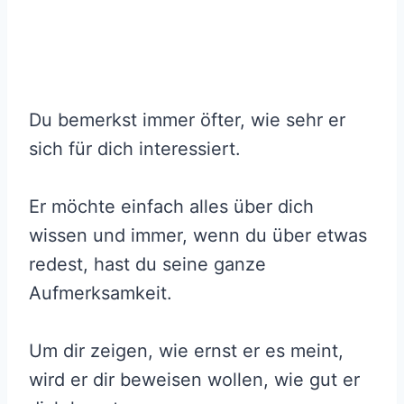
Du bemerkst immer öfter, wie sehr er
sich für dich interessiert.
Er möchte einfach alles über dich
wissen und immer, wenn du über etwas
redest, hast du seine ganze
Aufmerksamkeit.
Um dir zeigen, wie ernst er es meint,
wird er dir beweisen wollen, wie gut er