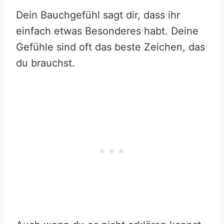
Dein Bauchgefühl sagt dir, dass ihr
einfach etwas Besonderes habt. Deine
Gefühle sind oft das beste Zeichen, das
du brauchst.