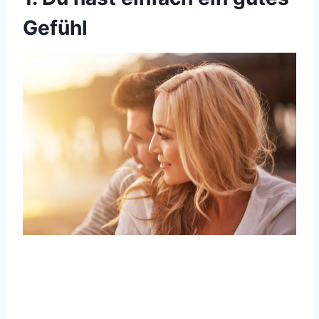
Gefühl