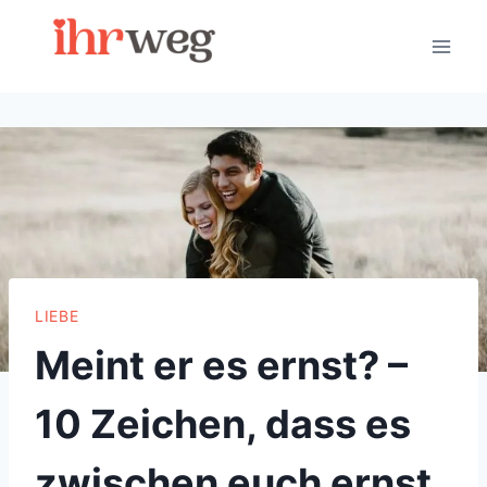
Skip
to
content
LIEBE
Meint er es ernst? –
10 Zeichen, dass es
zwischen euch ernst