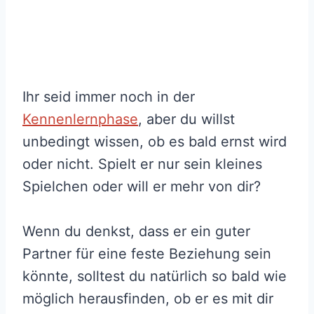
Ihr seid immer noch in der
Kennenlernphase
, aber du willst
unbedingt wissen, ob es bald ernst wird
oder nicht. Spielt er nur sein kleines
Spielchen oder will er mehr von dir?
Wenn du denkst, dass er ein guter
Partner für eine feste Beziehung sein
könnte, solltest du natürlich so bald wie
möglich herausfinden, ob er es mit dir