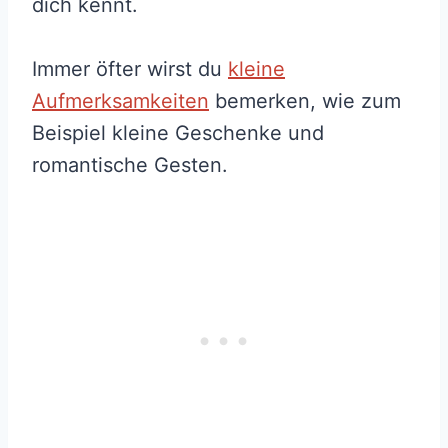
dich kennt.
Immer öfter wirst du
kleine
Aufmerksamkeiten
bemerken, wie zum
Beispiel kleine Geschenke und
romantische Gesten.