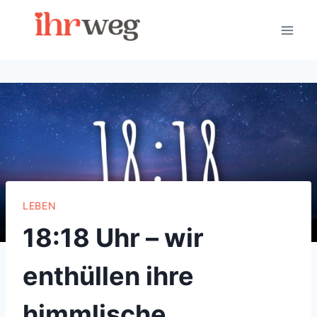
Skip
to
content
LEBEN
18:18 Uhr – wir
enthüllen ihre
himmlische