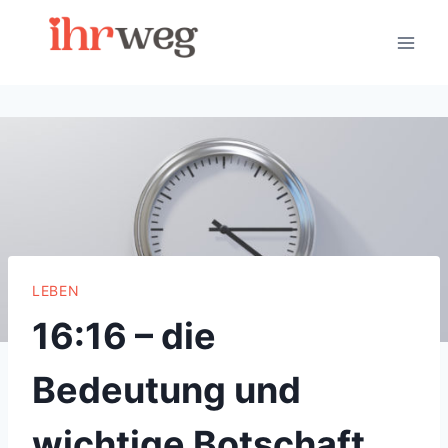
Skip
to
content
LEBEN
16:16 – die
Bedeutung und
wichtige Botschaft