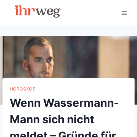
Skip
to
content
HOROSKOP
Wenn Wassermann-
Mann sich nicht
meldet – Gründe für