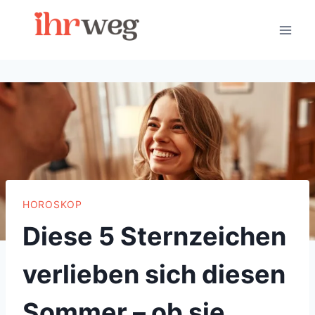
Skip
to
content
HOROSKOP
Diese 5 Sternzeichen
verlieben sich diesen
Sommer – ob sie