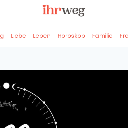
ng
Liebe
Leben
Horoskop
Familie
Fr