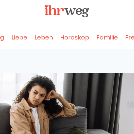
ng
Liebe
Leben
Horoskop
Familie
Fr