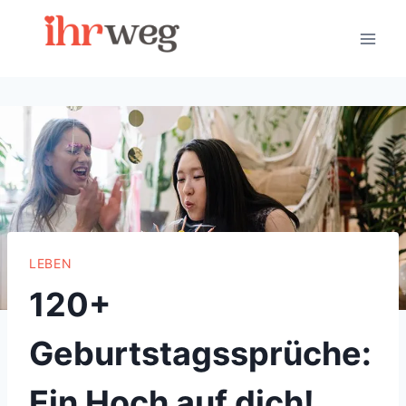
Skip
to
content
LEBEN
120+
Geburtstagssprüche:
Ein Hoch auf dich!