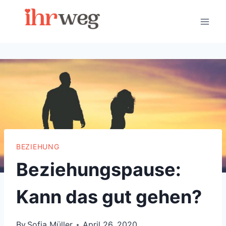
Skip
to
content
BEZIEHUNG
Beziehungspause:
Kann das gut gehen?
By
Sofia Müller
April 26, 2020