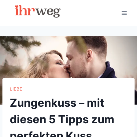
Skip
to
content
LIEBE
Zungenkuss – mit
diesen 5 Tipps zum
perfekten Kuss