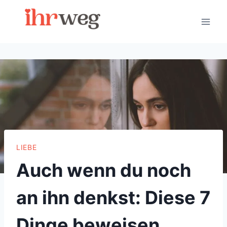
Skip
to
content
LIEBE
Auch wenn du noch
an ihn denkst: Diese 7
Dinge beweisen,