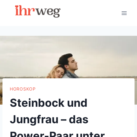
Skip
to
content
HOROSKOP
Steinbock und
Jungfrau – das
Power-Paar unter