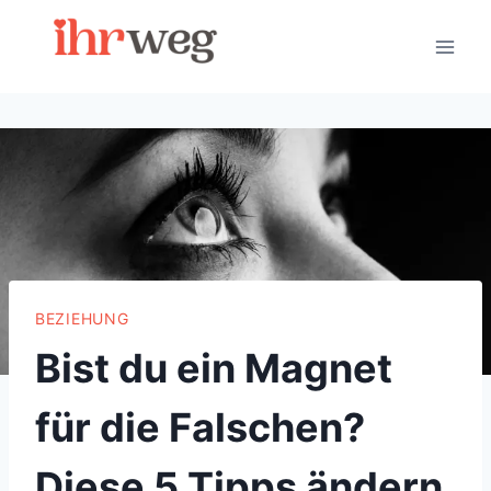
Skip
to
content
BEZIEHUNG
Bist du ein Magnet
für die Falschen?
Diese 5 Tipps ändern