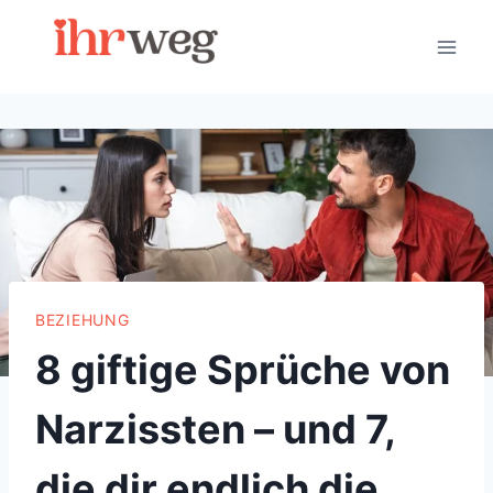
Skip
to
content
BEZIEHUNG
8 giftige Sprüche von
Narzissten – und 7,
die dir endlich die