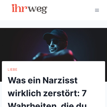
Skip
to
content
LIEBE
Was ein Narzisst
wirklich zerstört: 7
Wahrheiten, die du